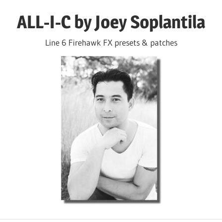
Ga
ALL-I-C by Joey Soplantila
naar
de
Line 6 Firehawk FX presets & patches
inhoud