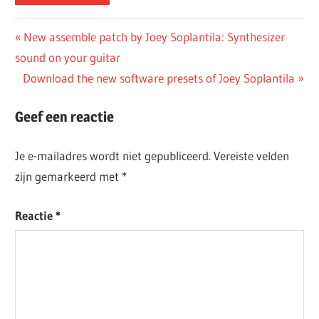
Bericht
Vorig
New assemble patch by Joey Soplantila: Synthesizer
Bericht:
sound on your guitar
navigatie
Volgend
Download the new software presets of Joey Soplantila
Bericht:
Geef een reactie
Je e-mailadres wordt niet gepubliceerd.
Vereiste velden
zijn gemarkeerd met
*
Reactie
*